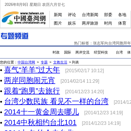
2026年8月9日 星期日 农历六月廿七
新闻
评论
台湾新闻
部委
各地
图片
娱乐
两岸旅游
时尚
体育
热门标签：
张志军向台湾同胞拜年
时政
国际
两岸交流
经贸科技
台湾
体
您的位置：
中国台湾网
>
专题
>
文教生活
> 列表
喜气“羊羊”过大年
•
[2015/02/17 10:12]
两岸同胞闹元宵
•
[2014/02/14 11:29]
跟着“跑男”去旅行
•
[2014/12/23 14:20]
台湾少数民族 看见不一样的台湾
•
[2014/12
2014十一黄金周去哪儿
•
[2014/12/23 14:19]
2014中秋相约台北101
•
[2014/12/23 14:19]