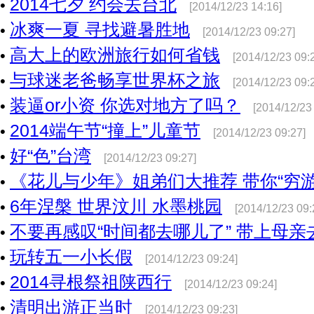
2014七夕 约会去台北
•
[2014/12/23 14:16]
冰爽一夏 寻找避暑胜地
•
[2014/12/23 09:27]
高大上的欧洲旅行如何省钱
•
[2014/12/23 09:
与球迷老爸畅享世界杯之旅
•
[2014/12/23 09:
装逼or小资 你选对地方了吗？
•
[2014/12/23
2014端午节“撞上”儿童节
•
[2014/12/23 09:27]
好“色”台湾
•
[2014/12/23 09:27]
《花儿与少年》姐弟们大推荐 带你“穷游
•
6年涅槃 世界汶川 水墨桃园
•
[2014/12/23 09:
不要再感叹“时间都去哪儿了” 带上母亲
•
玩转五一小长假
•
[2014/12/23 09:24]
2014寻根祭祖陕西行
•
[2014/12/23 09:24]
清明出游正当时
•
[2014/12/23 09:23]