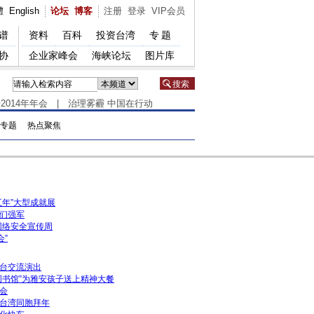
體
English
论坛
博客
注册
登录
VIP会员
谱
资料
百科
投资台湾
专题
协
企业家峰会
海峡论坛
图片库
2014年年会
|
治理雾霾 中国在行动
专题
热点聚焦
五年”大型成就展
们强军
家网络安全宣传周
会”
台交流演出
图书馆”为雅安孩子送上精神大餐
会
台湾同胞拜年