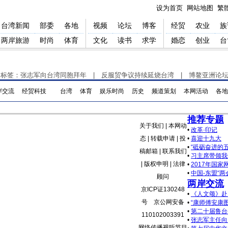
设为首页
网站地图
繁
台湾新闻
部委
各地
视频
论坛
博客
经贸
农业
族
两岸旅游
时尚
体育
文化
读书
求学
婚恋
创业
台
门标签：
张志军向台湾同胞拜年
|
反服贸争议持续延烧台湾
|
博鳌亚洲论坛
岸交流
经贸科技
台湾
体育
娱乐时尚
历史
频道策划
本网活动
各地
推荐专题
关于我们
|
本网动
•
改革·印记
态
|
转载申请
|
投
•
喜迎十九大
•
“砥砺奋进的
稿邮箱
|
联系我们
•
习主席带领我
| 版权申明 |
法律
•
2017年国
•
中国-东盟“两
顾问
两岸交流
京ICP证130248
•
《人文颂》赴
号 京公网安备
•
“康师傅安康
•
第二十届鲁台
110102003391
•
张志军主任向
网络传播视听节目