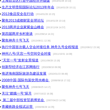
上海自贸区打造中国经济升级版
•
[2014/01/26 10:14]
生态文明贵阳国际论坛2013年年会
•
[2014/01/26 10:11]
2013食品安全在行动
•
[2014/01/26 10:15]
聚焦2013成都财富全球论坛
•
[2014/01/26 10:14]
2013两岸企业家紫金山峰会
•
[2013/11/04 14:57]
第四届两岸乡村座谈
•
[2012/09/14 14:21]
聚焦神舟十号飞天
•
[2013/06/11 12:36]
执行中国首次载人交会对接任务 神舟九号全程报道
•
[2012/06/12 15:34]
神州八号/天宫一号空间交会对接
•
[2011/10/31 14:08]
“天宫一号”发射全景报道
•
[2011/09/28 13:18]
创新型经济在江苏网络行
•
[2010/08/16 09:09]
推进海南国际旅游岛建设发展
•
[2010/01/15 08:49]
2008中国·国际包装饮用水峰会
•
[2008/09/18 17:32]
聚焦神舟七号飞天
•
[2008/09/25 14:17]
关注“嫦娥一号”探月
•
[2007/10/22 16:38]
第二届中部投资贸易博览会
•
[2007/04/23 14:59]
青藏铁路全线试运营
•
[2006/06/29 14:35]