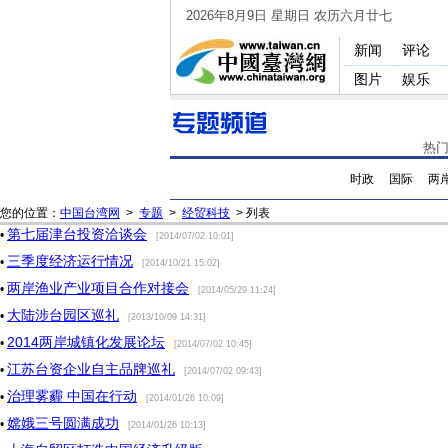
2026年8月9日 星期日 农历六月廿七
新闻
评论
图片
娱乐
热
时政
国际
两
您的位置：
中国台湾网
>
专题
>
经贸科技
> 列表
第七届津台投资洽谈会
•
[2014/07/02 10:01]
三季度经济运行情况
•
[2014/10/21 15:02]
两岸渔业产业项目合作对接会
•
[2014/05/29 11:24]
大陆涉台园区巡礼
•
[2013/10/09 14:31]
2014两岸城镇化发展论坛
•
[2014/07/02 10:45]
江苏台资企业自主品牌巡礼
•
[2014/07/02 09:43]
治理雾霾 中国在行动
•
[2014/01/26 10:09]
嫦娥三号圆满成功
•
[2014/01/26 10:13]