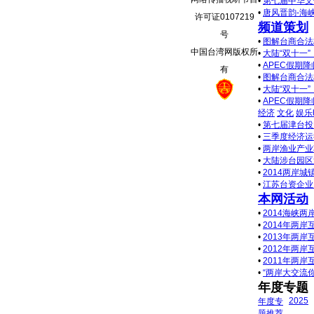
•
第七届中华文
•
唐风晋韵-海
许可证0107219
频道策划
号
•
图解台商合法
中国台湾网版权所
•
大陆“双十一
•
APEC假期
有
•
图解台商合法
•
大陆“双十一
•
APEC假期
经济
文化
娱乐
•
第七届津台投
•
三季度经济运
•
两岸渔业产业
•
大陆涉台园区
•
2014两岸
•
江苏台资企业
本网活动
•
2014海峡
•
2014年两
•
2013年两
•
2012年两
•
2011年两
•
“两岸大交流
年度专题
2025
年度专
题推荐