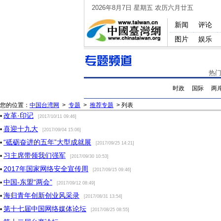
2026年8月7日 星期五 农历六月廿五
新闻
评论
图片
娱乐
热
时政
国际
两
您的位置：
中国台湾网
>
专题
>
推荐专题
> 列表
改革·印记
•
[2017/10/11 09:46]
喜迎十九大
•
[2017/09/04 15:06]
“砥砺奋进的五年”大型成就展
•
[2017/09/25 14:21]
习主席带领我们强军
•
[2017/09/30 10:53]
2017年国家网络安全宣传周
•
[2017/09/15 09:46]
中国-东盟“两会”
•
[2017/09/12 08:49]
海归青年创新创业风采录
•
[2017/08/31 13:54]
第十七届中国网络媒体论坛
•
[2017/08/25 08:55]