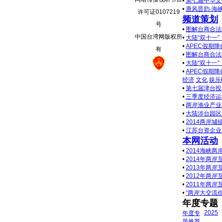
•
第七届中华文
•
唐风晋韵-海
许可证0107219
频道策划
号
•
图解台商合法
中国台湾网版权所
•
大陆“双十一
•
APEC假期
有
•
图解台商合法
•
大陆“双十一
•
APEC假期
经济
文化
娱乐
•
第七届津台投
•
三季度经济运
•
两岸渔业产业
•
大陆涉台园区
•
2014两岸
•
江苏台资企业
本网活动
•
2014海峡
•
2014年两
•
2013年两
•
2012年两
•
2011年两
•
“两岸大交流
年度专题
2025
年度专
题推荐