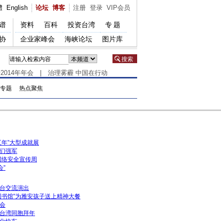
體
English
论坛
博客
注册
登录
VIP会员
谱
资料
百科
投资台湾
专题
协
企业家峰会
海峡论坛
图片库
2014年年会
|
治理雾霾 中国在行动
专题
热点聚焦
五年”大型成就展
们强军
家网络安全宣传周
会”
台交流演出
图书馆”为雅安孩子送上精神大餐
会
台湾同胞拜年